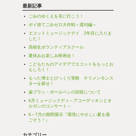
最新記事
ごみのゆくえを見に行こう！
ポイ捨てごみゼロ大作戦～渡刈編～
エコットミュージックデイ 2年目に入りま
した！
高校生ボランティアスクール
夏休みお楽しみ映画会！
こどもたちのアイデアでエコットをもっとお
もしろく！
もった博士とびっくり実験 チリメンモンス
ターを探せ！
歯ブラシ・ボールペンの回収について
6月ミュージックディ～アコーディオンとオ
ルガンのコンサート～
6～7月の期間展示『環境にやさしい夏を過
ごそう！』
カテゴリー