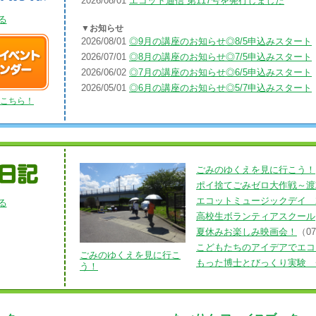
2026/08/01
エコット通信 第117号を発行しました
る
▼お知らせ
2026/08/01
◎9月の講座のお知らせ◎8/5申込みスタート
2026/07/01
◎8月の講座のお知らせ◎7/5申込みスタート
2026/06/02
◎7月の講座のお知らせ◎6/5申込みスタート
2026/05/01
◎6月の講座のお知らせ◎5/7申込みスタート
こちら！
ごみのゆくえを見に行こう！
ポイ捨てごみゼロ大作戦～渡
エコットミュージックデイ 2
る
高校生ボランティアスクール
夏休みお楽しみ映画会！
（07
こどもたちのアイデアでエコッ
ごみのゆくえを見に行こ
もった博士とびっくり実験 チ
う！