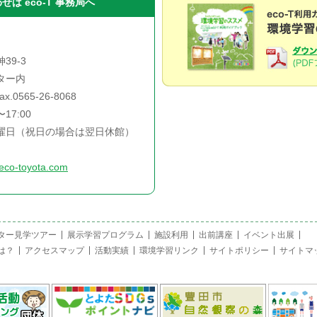
は eco-T 事務局へ
39-3
ター内
fax.0565-26-8068
17:00
曜日（祝日の場合は翌日休館）
eco-toyota.com
ター見学ツアー
展示学習プログラム
施設利用
出前講座
イベント出展
は？
アクセスマップ
活動実績
環境学習リンク
サイトポリシー
サイトマ