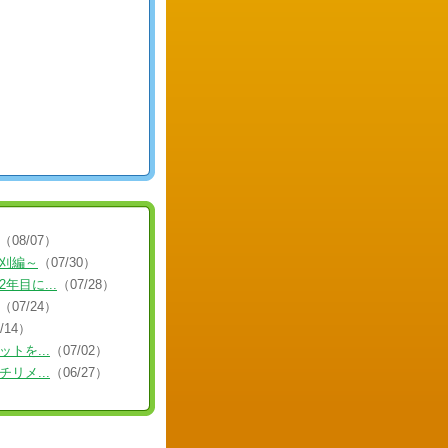
（08/07）
刈編～
（07/30）
年目に...
（07/28）
（07/24）
/14）
トを...
（07/02）
リメ...
（06/27）