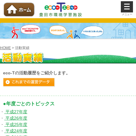
メ
ニ
ュ
ー
を
開
く
HOME
> 活動実績
eco-Tの活動履歴をご紹介します。
●年度ごとのトピックス
・
平成27年度
・
平成26年度
・
平成25年度
・
平成24年度