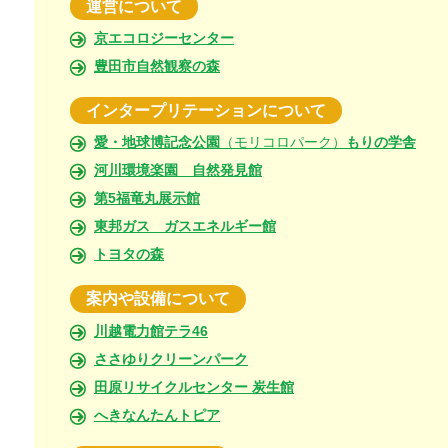
運営について
京エコロジーセンター
豊田市自然観察の森
インタープリテーションについて
愛・地球博記念公園
（モリコロパーク）
もりの学舎
河川環境楽園 自然発見館
第5福竜丸展示館
東邦ガス ガスエネルギー館
トヨタの森
案内や設備について
川越電力館テラ46
ささゆりクリーンパーク
田原リサイクルセンター 炭生館
へきなんたんトピア