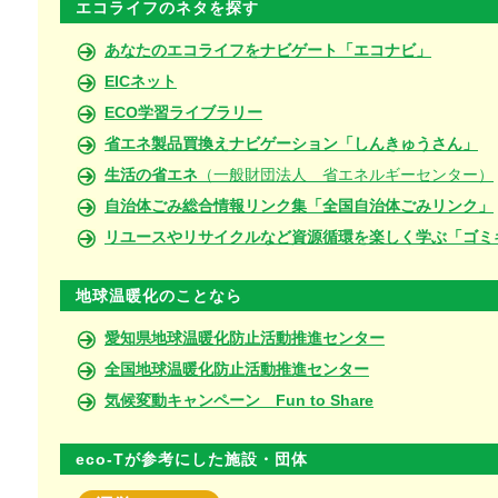
エコライフのネタを探す
あなたのエコライフをナビゲート「エコナビ」
EICネット
ECO学習ライブラリー
省エネ製品買換えナビゲーション「しんきゅうさん」
生活の省エネ
（一般財団法人 省エネルギーセンター）
自治体ごみ総合情報リンク集「全国自治体ごみリンク」
リユースやリサイクルなど資源循環を楽しく学ぶ「ゴミ
地球温暖化のことなら
愛知県地球温暖化防止活動推進センター
全国地球温暖化防止活動推進センター
気候変動キャンペーン Fun to Share
eco-Tが参考にした施設・団体