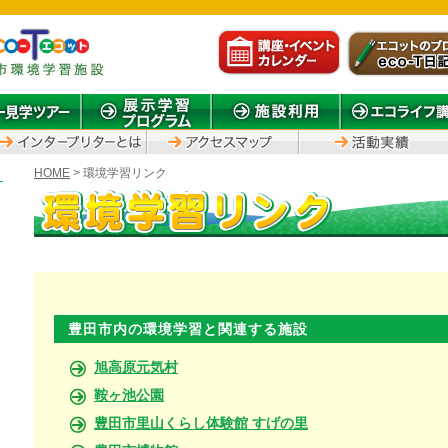
HOME
> 環境学習リンク
豊田市内の環境学習と関連する施設
旭高原元気村
鞍ヶ池公園
豊田市里山くらし体験館 すげの里