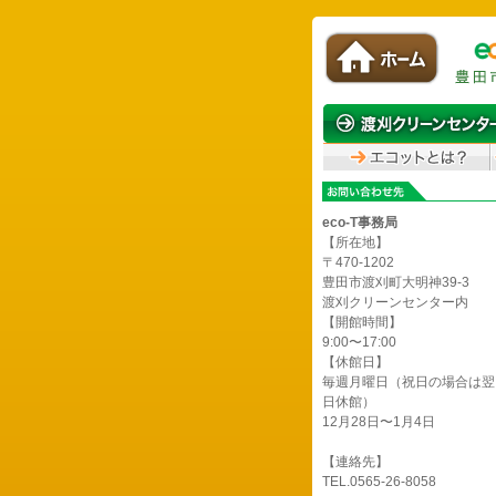
eco-T事務局
【所在地】
〒470-1202
豊田市渡刈町大明神39-3
渡刈クリーンセンター内
【開館時間】
9:00〜17:00
【休館日】
毎週月曜日（祝日の場合は翌
日休館）
12月28日〜1月4日
【連絡先】
TEL.0565-26-8058