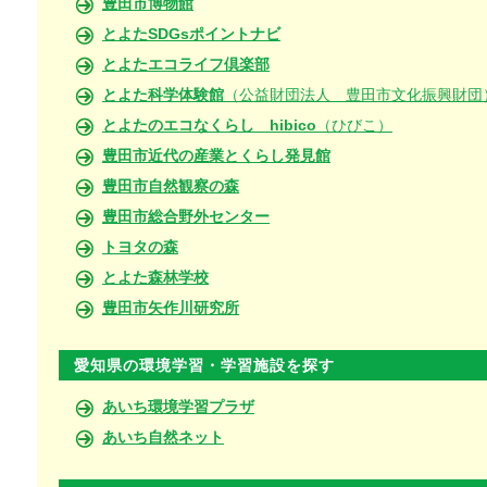
豊田市博物館
とよたSDGsポイントナビ
とよたエコライフ倶楽部
とよた科学体験館
（公益財団法人 豊田市文化振興財団
とよたのエコなくらし hibico
（ひびこ）
豊田市近代の産業とくらし発見館
豊田市自然観察の森
豊田市総合野外センター
トヨタの森
とよた森林学校
豊田市矢作川研究所
愛知県の環境学習・学習施設を探す
あいち環境学習プラザ
あいち自然ネット