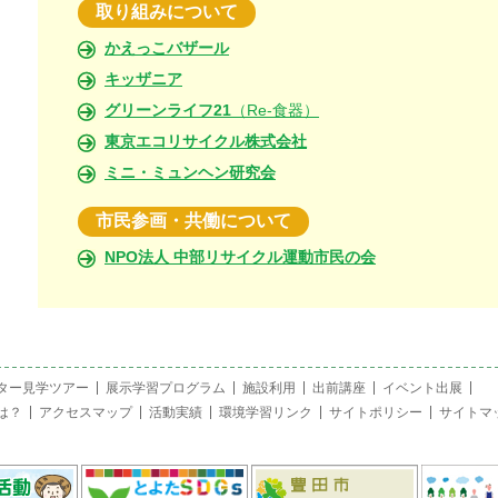
取り組みについて
かえっこバザール
キッザニア
グリーンライフ21
（Re-食器）
東京エコリサイクル株式会社
ミニ・ミュンヘン研究会
市民参画・共働について
NPO法人 中部リサイクル運動市民の会
ター見学ツアー
展示学習プログラム
施設利用
出前講座
イベント出展
は？
アクセスマップ
活動実績
環境学習リンク
サイトポリシー
サイトマ