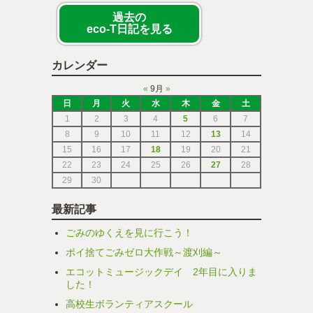
過去の
eco-T日記を見る
カレンダー
«
9月
»
日
月
火
水
木
金
土
1
2
3
4
5
6
7
8
9
10
11
12
13
14
15
16
17
18
19
20
21
22
23
24
25
26
27
28
29
30
最新記事
ごみのゆくえを見に行こう！
ポイ捨てごみゼロ大作戦～渡刈編～
エコットミュージックデイ 2年目に入りま
した！
高校生ボランティアスクール