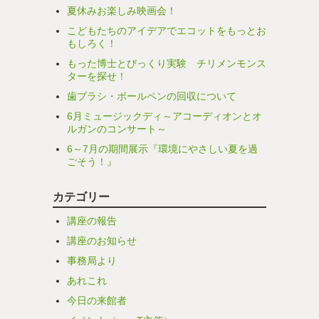
夏休みお楽しみ映画会！
こどもたちのアイデアでエコットをもっとお
もしろく！
もった博士とびっくり実験 チリメンモンス
ターを探せ！
歯ブラシ・ボールペンの回収について
6月ミュージックディ～アコーディオンとオ
ルガンのコンサート～
6～7月の期間展示『環境にやさしい夏を過
ごそう！』
カテゴリー
講座の報告
講座のお知らせ
事務局より
あれこれ
今日の来館者