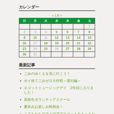
カレンダー
«
1月
»
日
月
火
水
木
金
土
1
2
3
4
5
6
7
8
9
10
11
12
13
14
15
16
17
18
19
20
21
22
23
24
25
26
27
28
29
30
31
最新記事
ごみのゆくえを見に行こう！
ポイ捨てごみゼロ大作戦～渡刈編～
エコットミュージックデイ 2年目に入りま
した！
高校生ボランティアスクール
夏休みお楽しみ映画会！
こどもたちのアイデアでエコットをもっとお