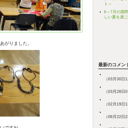
ト～
6～7月の期
しい夏を過ご
あがりました。
最新のコメン
（03月30日
（03月28日
（02月19日
（08月22日
いですね。