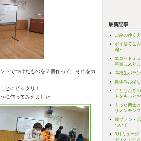
最新記事
ごみのゆくえ
ポイ捨てごみ
編～
エコットミュ
年目に入りま
ンドでつけたものを７個作って、それをカ
高校生ボラン
夏休みお楽し
ことにビックリ！
こどもたちの
トをもっとお
うに作ってみえました。
もった博士と
リメンモンス
歯ブラシ・ボ
ついて
6月ミュージ
ディオンとオ