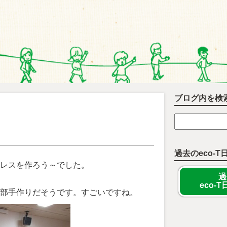
ブログ内を検
過去のeco-T
レスを作ろう～でした。
過
eco-
部手作りだそうです。すごいですね。