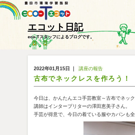
エコット日記
eco-Tスタッフによるブログです。
2022年01月15日
｜
講座の報告
古布でネックレスを作ろう！
今日は、かんたんエコ手芸教室～古布でネック
講師はインタープリターの澤田恵美子さん。
手芸が得意で、今日の着ている服やカバンも全