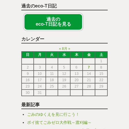
過去のeco-T日記
過去の
eco-T日記を見る
カレンダー
«
8月
»
日
月
火
水
木
金
土
1
2
3
4
5
6
7
8
9
10
11
12
13
14
15
16
17
18
19
20
21
22
23
24
25
26
27
28
29
30
31
最新記事
ごみのゆくえを見に行こう！
ポイ捨てごみゼロ大作戦～渡刈編～