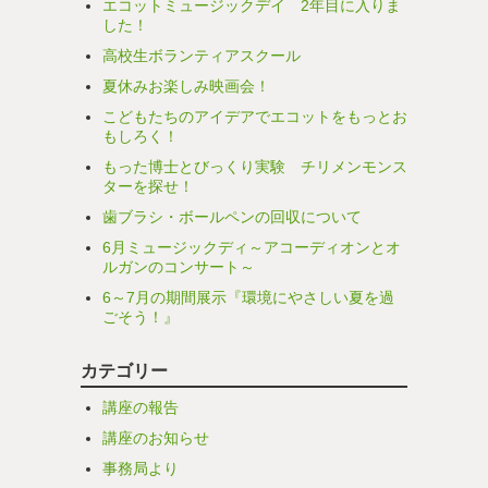
エコットミュージックデイ 2年目に入りま
した！
高校生ボランティアスクール
夏休みお楽しみ映画会！
こどもたちのアイデアでエコットをもっとお
もしろく！
もった博士とびっくり実験 チリメンモンス
ターを探せ！
歯ブラシ・ボールペンの回収について
6月ミュージックディ～アコーディオンとオ
ルガンのコンサート～
6～7月の期間展示『環境にやさしい夏を過
ごそう！』
カテゴリー
講座の報告
講座のお知らせ
事務局より