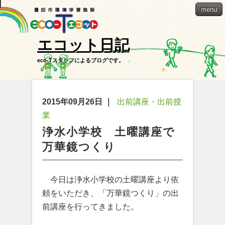
menu
エコット日記
eco-Tスタッフによるブログです。
2015年09月26日
｜
出前講座・出前授
業
浄水小学校 土曜講座で
万華鏡つくり
今日は浄水小学校の土曜講座より依
頼をいただき、「万華鏡つくり」の出
前講座を行ってきました。