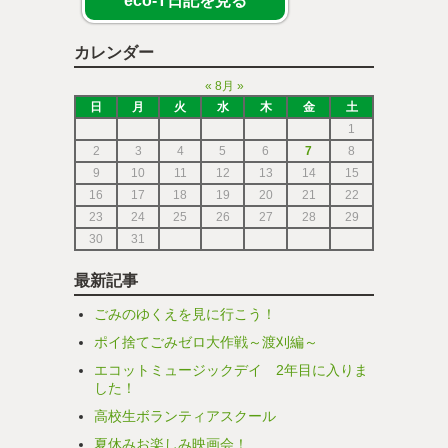
eco-T日記を見る
カレンダー
«
8月
»
日
月
火
水
木
金
土
1
2
3
4
5
6
7
8
9
10
11
12
13
14
15
16
17
18
19
20
21
22
23
24
25
26
27
28
29
30
31
最新記事
ごみのゆくえを見に行こう！
ポイ捨てごみゼロ大作戦～渡刈編～
エコットミュージックデイ 2年目に入りま
した！
高校生ボランティアスクール
夏休みお楽しみ映画会！