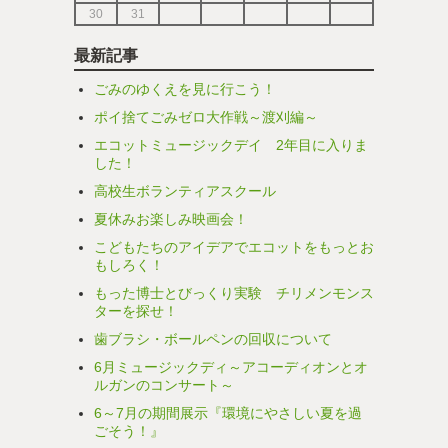
30
31
最新記事
ごみのゆくえを見に行こう！
ポイ捨てごみゼロ大作戦～渡刈編～
エコットミュージックデイ 2年目に入りま
した！
高校生ボランティアスクール
夏休みお楽しみ映画会！
こどもたちのアイデアでエコットをもっとお
もしろく！
もった博士とびっくり実験 チリメンモンス
ターを探せ！
歯ブラシ・ボールペンの回収について
6月ミュージックディ～アコーディオンとオ
ルガンのコンサート～
6～7月の期間展示『環境にやさしい夏を過
ごそう！』