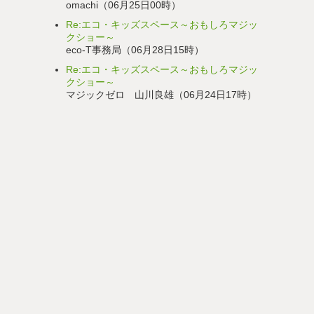
omachi（06月25日00時）
Re:エコ・キッズスペース～おもしろマジッ
クショー～
eco-T事務局（06月28日15時）
Re:エコ・キッズスペース～おもしろマジッ
クショー～
マジックゼロ 山川良雄（06月24日17時）
Re:かんたんエコ手芸教室～ハムスターのキ
ャンディバスケットをつくろう～
エコット事務局（09月05日17時）
Re:かんたんエコ手芸教室～ハムスターのキ
ャンディバスケットをつくろう～
ゆいママ（08月23日11時）
月別リスト
2026年 8月
(1)
2026年 7月
(5)
2026年 6月
(4)
2026年 5月
(5)