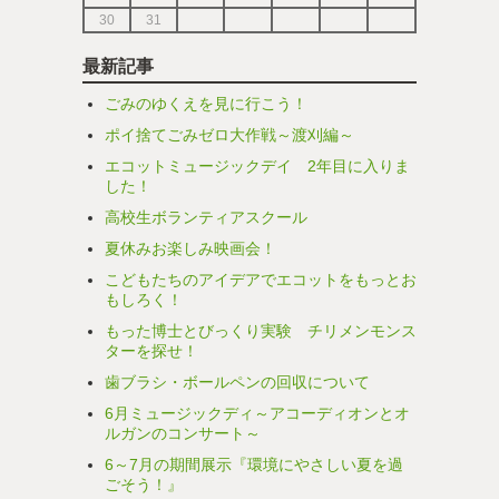
30
31
最新記事
ごみのゆくえを見に行こう！
ポイ捨てごみゼロ大作戦～渡刈編～
エコットミュージックデイ 2年目に入りま
した！
高校生ボランティアスクール
夏休みお楽しみ映画会！
こどもたちのアイデアでエコットをもっとお
もしろく！
もった博士とびっくり実験 チリメンモンス
ターを探せ！
歯ブラシ・ボールペンの回収について
6月ミュージックディ～アコーディオンとオ
ルガンのコンサート～
6～7月の期間展示『環境にやさしい夏を過
ごそう！』