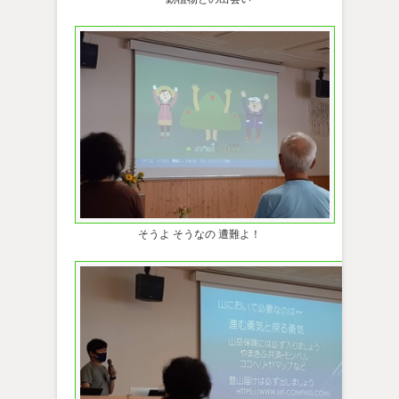
そうよ そうなの 遭難よ！