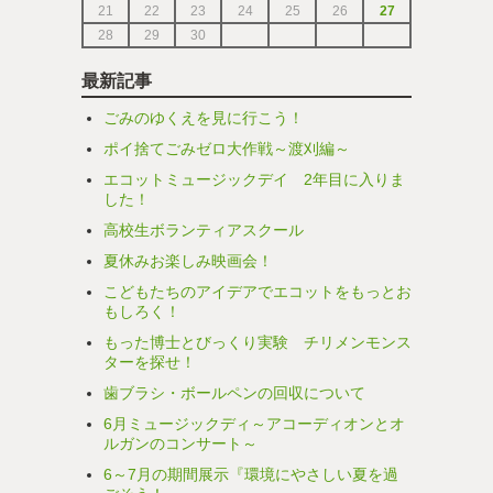
21
22
23
24
25
26
27
28
29
30
最新記事
ごみのゆくえを見に行こう！
ポイ捨てごみゼロ大作戦～渡刈編～
エコットミュージックデイ 2年目に入りま
した！
高校生ボランティアスクール
夏休みお楽しみ映画会！
こどもたちのアイデアでエコットをもっとお
もしろく！
もった博士とびっくり実験 チリメンモンス
ターを探せ！
歯ブラシ・ボールペンの回収について
6月ミュージックディ～アコーディオンとオ
ルガンのコンサート～
6～7月の期間展示『環境にやさしい夏を過