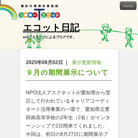
menu
エコット日記
eco-Tスタッフによるブログです。
2025年09月02日
｜
展示更新情報
９月の期間展示について
NPO法人アスクネットが愛知県から受
託して行われているキャリアコーディ
ネート活用事業の一環で、愛知県立豊
田南高等学校の2年生（2名）がインタ
ーンシップで2日間来てくれました。
今回は、初日の8月27日に期間展示プ