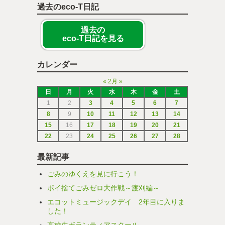
過去のeco-T日記
過去の
eco-T日記を見る
カレンダー
«
2月
»
日
月
火
水
木
金
土
1
2
3
4
5
6
7
8
9
10
11
12
13
14
15
16
17
18
19
20
21
22
23
24
25
26
27
28
最新記事
ごみのゆくえを見に行こう！
ポイ捨てごみゼロ大作戦～渡刈編～
エコットミュージックデイ 2年目に入りま
した！