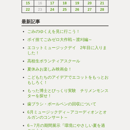
15
16
17
18
19
20
21
22
23
24
25
26
27
28
最新記事
ごみのゆくえを見に行こう！
ポイ捨てごみゼロ大作戦～渡刈編～
エコットミュージックデイ 2年目に入りま
した！
高校生ボランティアスクール
夏休みお楽しみ映画会！
こどもたちのアイデアでエコットをもっとお
もしろく！
もった博士とびっくり実験 チリメンモンス
ターを探せ！
歯ブラシ・ボールペンの回収について
6月ミュージックディ～アコーディオンとオ
ルガンのコンサート～
6～7月の期間展示『環境にやさしい夏を過