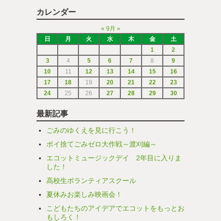
カレンダー
«
9月
»
日
月
火
水
木
金
土
1
2
3
4
5
6
7
8
9
10
11
12
13
14
15
16
17
18
19
20
21
22
23
24
25
26
27
28
29
30
最新記事
ごみのゆくえを見に行こう！
ポイ捨てごみゼロ大作戦～渡刈編～
エコットミュージックデイ 2年目に入りま
した！
高校生ボランティアスクール
夏休みお楽しみ映画会！
こどもたちのアイデアでエコットをもっとお
もしろく！