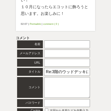
い！
１０月になったらエコットに飾ろうと
思います。お楽しみに！
02:07
|
Permalink
|
comment ( 0 )
コメント
名前
メールアドレス
URL
タイトル
コメント
パスワード
Cookie
次回から名前などを自動入力