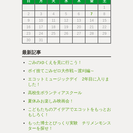
日
月
火
水
木
金
土
1
2
3
4
5
6
7
8
9
10
11
12
13
14
15
16
17
18
19
20
21
22
23
24
25
26
27
28
29
30
31
最新記事
ごみのゆくえを見に行こう！
ポイ捨てごみゼロ大作戦～渡刈編～
エコットミュージックデイ 2年目に入りま
した！
高校生ボランティアスクール
夏休みお楽しみ映画会！
こどもたちのアイデアでエコットをもっとお
もしろく！
もった博士とびっくり実験 チリメンモンス
ターを探せ！