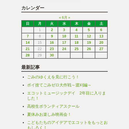
カレンダー
«
6月
»
日
月
火
水
木
金
土
1
2
3
4
5
6
7
8
9
10
11
12
13
14
15
16
17
18
19
20
21
22
23
24
25
26
27
28
29
30
最新記事
ごみのゆくえを見に行こう！
ポイ捨てごみゼロ大作戦～渡刈編～
エコットミュージックデイ 2年目に入りま
した！
高校生ボランティアスクール
夏休みお楽しみ映画会！
こどもたちのアイデアでエコットをもっとお
もしろく！