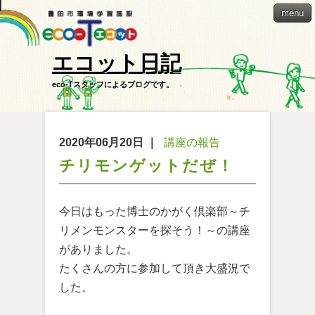
menu
エコット日記
eco-Tスタッフによるブログです。
2020年06月20日
｜
講座の報告
チリモンゲットだぜ！
今日はもった博士のかがく倶楽部～チ
リメンモンスターを探そう！～の講座
がありました。
たくさんの方に参加して頂き大盛況で
した。