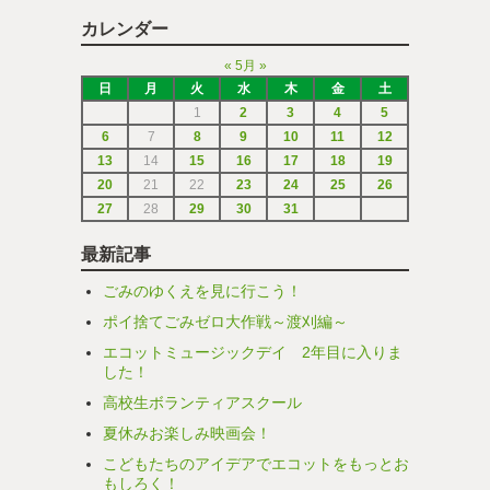
カレンダー
«
5月
»
日
月
火
水
木
金
土
1
2
3
4
5
6
7
8
9
10
11
12
13
14
15
16
17
18
19
20
21
22
23
24
25
26
27
28
29
30
31
最新記事
ごみのゆくえを見に行こう！
ポイ捨てごみゼロ大作戦～渡刈編～
エコットミュージックデイ 2年目に入りま
した！
高校生ボランティアスクール
夏休みお楽しみ映画会！
こどもたちのアイデアでエコットをもっとお
もしろく！