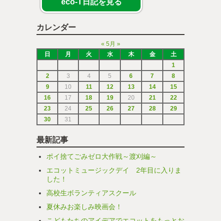
eco-T日記を見る
カレンダー
«
5月
»
日
月
火
水
木
金
土
1
2
3
4
5
6
7
8
9
10
11
12
13
14
15
16
17
18
19
20
21
22
23
24
25
26
27
28
29
30
31
最新記事
ポイ捨てごみゼロ大作戦～渡刈編～
エコットミュージックデイ 2年目に入りま
した！
高校生ボランティアスクール
夏休みお楽しみ映画会！
こどもたちのアイデアでエコットをもっとお