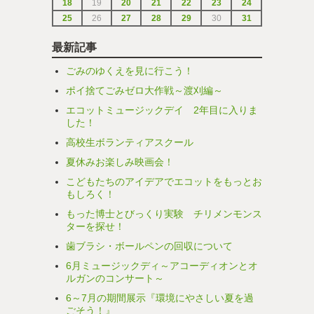
18
19
20
21
22
23
24
25
26
27
28
29
30
31
最新記事
ごみのゆくえを見に行こう！
ポイ捨てごみゼロ大作戦～渡刈編～
エコットミュージックデイ 2年目に入りま
した！
高校生ボランティアスクール
夏休みお楽しみ映画会！
こどもたちのアイデアでエコットをもっとお
もしろく！
もった博士とびっくり実験 チリメンモンス
ターを探せ！
歯ブラシ・ボールペンの回収について
6月ミュージックディ～アコーディオンとオ
ルガンのコンサート～
6～7月の期間展示『環境にやさしい夏を過
ごそう！』