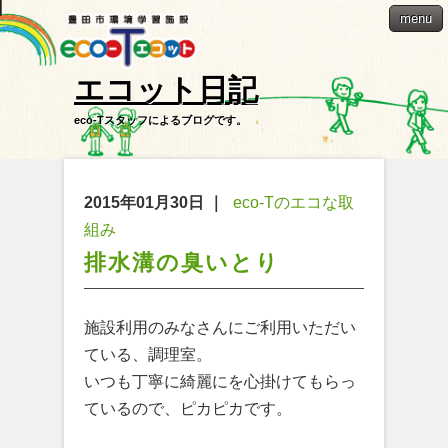
menu
エコット日記
eco-Tスタッフによるブログです。
2015年01月30日
｜
eco-Tのエコな取
組み
排水溝の臭いとり
施設利用のみなさんにご利用いただい
ている、調理室。
いつも丁寧に綺麗にを心掛けてもらっ
ているので、ピカピカです。