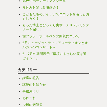
高校生ボランティアスクール
夏休みお楽しみ映画会！
こどもたちのアイデアでエコットをもっとお
もしろく！
もった博士とびっくり実験 チリメンモンス
ターを探せ！
歯ブラシ・ボールペンの回収について
6月ミュージックディ～アコーディオンとオ
ルガンのコンサート～
6～7月の期間展示『環境にやさしい夏を過
ごそう！』
カテゴリー
講座の報告
講座のお知らせ
事務局より
あれこれ
今日の来館者