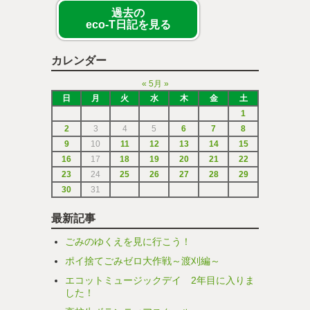
過去の
eco-T日記を見る
カレンダー
«
5月
»
日
月
火
水
木
金
土
1
2
3
4
5
6
7
8
9
10
11
12
13
14
15
16
17
18
19
20
21
22
23
24
25
26
27
28
29
30
31
最新記事
ごみのゆくえを見に行こう！
ポイ捨てごみゼロ大作戦～渡刈編～
エコットミュージックデイ 2年目に入りま
した！